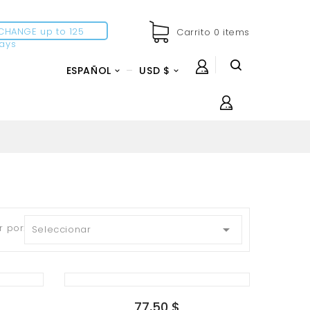
CHANGE up to 125
Carrito
0
items
ays
ESPAÑOL
USD $


 por:

Seleccionar
77,50 $