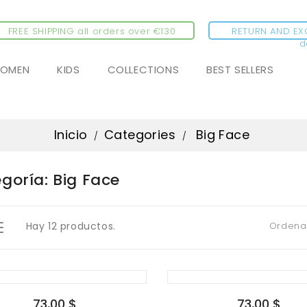
FREE SHIPPING all orders over €130
RETURN AND EX
d
OMEN
KIDS
COLLECTIONS
BEST SELLERS
Inicio
Categories
Big Face
goría: Big Face
Hay 12 productos.
Ordenar
73,00 $
73,00 $