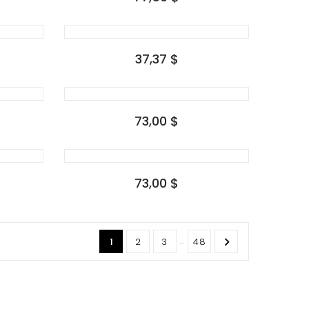
37,37 $
73,00 $
73,00 $
…

1
2
3
48