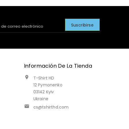
Información De La Tienda

T-Shirt HD
12 Pymonenko
03142 Kyiv
Ukraine

cs@tshirthd.com