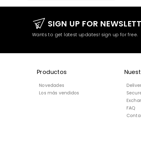
SIGN UP FOR NEWSLET
Wants to get latest updates! sign up for free.
Productos
Nuest
Novedades
Delive
Los más vendidos
Secur
Exchan
FAQ
Conta