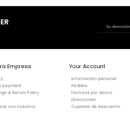
TER
ra Empresa
Your Account
ry
Información personal
e payment
Pedidos
ge & Return Policy
Facturas por abono
Direcciones
cte con nosotros
Cupones de descuento